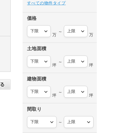
すべての物件タイプ
価格
～
万
万
土地面積
～
坪
坪
建物面積
～
坪
坪
間取り
～