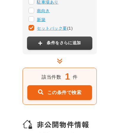
駐車場あり
南向き
新築
セットバック要
(1)
条件をさらに追加
1
該当件数
件
この条件で検索