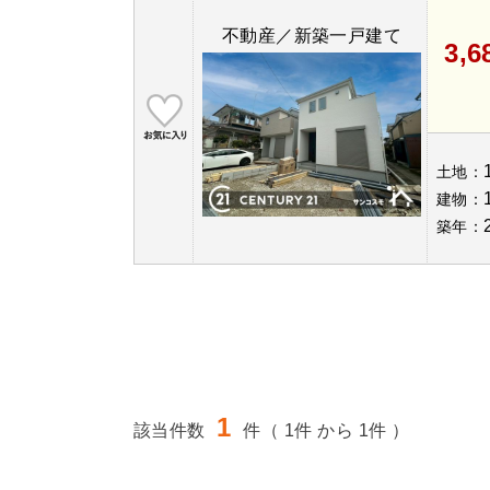
不動産／新築一戸建て
3,
土地：
建物：
築年：
1
該当件数
件（ 1件 から 1件 ）