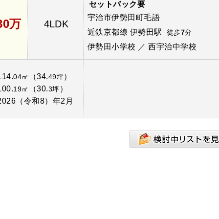
セットバック要
宇治市伊勢田町毛語
680万
4LDK
近鉄京都線 伊勢田駅
徒歩
7
分
伊勢田小学校 ／ 西宇治中学校
114.
（34.
）
04㎡
49坪
100.
（30.
）
19㎡
3坪
2026（令和8）年2月