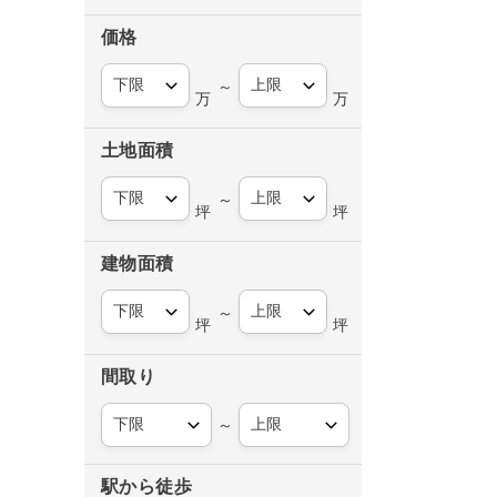
価格
～
万
万
土地面積
～
坪
坪
建物面積
～
坪
坪
間取り
～
駅から徒歩