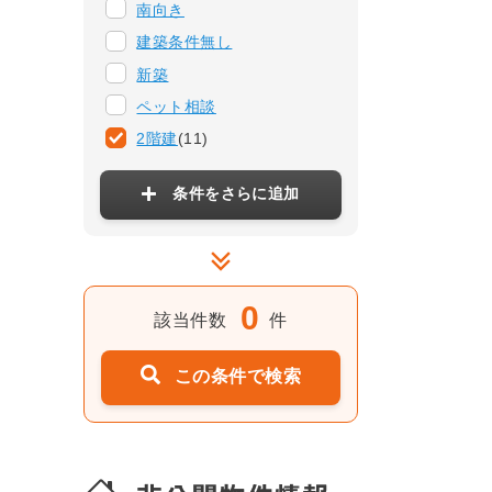
南向き
建築条件無し
新築
ペット相談
2階建
(11)
条件をさらに追加
0
該当件数
件
この条件で検索