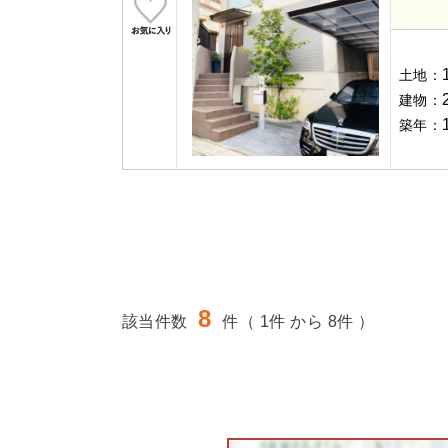
土地：
建物：
築年：
8
該当件数
件（ 1件 から 8件 ）