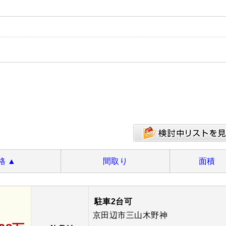
格
▲
間取り
面積
駐車2台可
京田辺市三山木野神