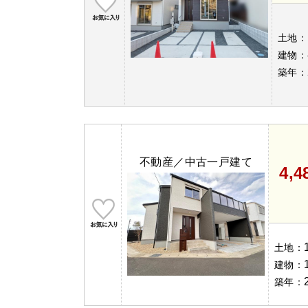
土地：
建物：
築年：
不動産／中古一戸建て
4,
土地：
建物：
築年：