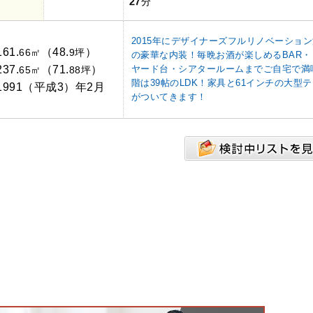
27
分
2015年にデザイナーズフルリノベーショ
161.
（48.
）
66㎡
9坪
の豪華な内装！毎晩お酒が楽しめるBAR・
237.
（71.
）
ヤード台・シアタールームまでご自宅で満
65㎡
88坪
階は39帖のLDK！家具と61インチの大型
1991（平成3）年2月
がついてきます！