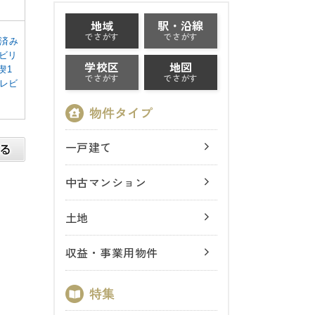
地域
駅・沿線
でさがす
でさがす
ン済み
ビリ
学校区
地図
喫1
でさがす
でさがす
テレビ
一戸建て
中古マンション
土地
収益・事業用物件