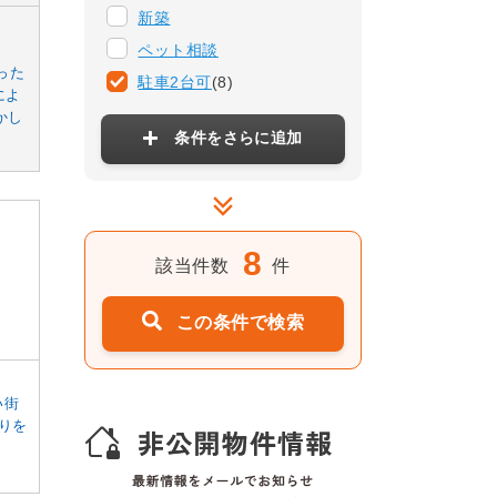
新築
ペット相談
った
駐車2台可
(8)
によ
かし
条件をさらに追加
8
該当件数
件
この条件で検索
い街
りを