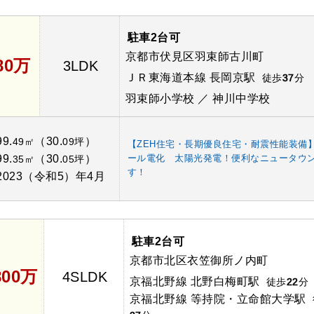
駐車2台可
京都市伏見区羽束師古川町
580万
3LDK
ＪＲ東海道本線 長岡京駅
徒歩
37
分
羽束師小学校 ／ 神川中学校
99.
（30.
）
49㎡
09坪
【ZEH住宅・長期優良住宅・耐震性能装備
99.
（30.
）
ール電化 太陽光発電！便利なニュータウ
35㎡
05坪
す！
2023（令和5）年4月
駐車2台可
京都市北区衣笠御所ノ内町
800万
4SLDK
京福北野線 北野白梅町駅
徒歩
22
分
京福北野線 等持院・立命館大学駅