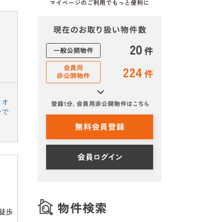
20
件
224
件
】オ
ンで
徒歩