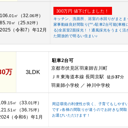
300万円 値下げしました！
106.
（32.
）
01㎡
06坪
キッチン、洗面所、浴室の水回りがまとま
85.
（25.
）
70㎡
92坪
家事動線良好間取り(^^♪駐車2台可能(車種
2025（令和7）年12月
る)全居室2面採光！！通風採光をうまく活
た開放的で明るい住まい♪
駐車2台可
京都市伏見区羽束師古川町
480万
3LDK
ＪＲ東海道本線 長岡京駅
徒歩
37
分
羽束師小学校 ／ 神川中学校
109.
（33.
）
15㎡
01坪
周辺環境の利便性が良く、子育てもしやす
121.
（36.
）
です♪各棟の間取りが違うのでお好きな間取
51㎡
75坪
お選びいただけます！
2024（令和6）年1月