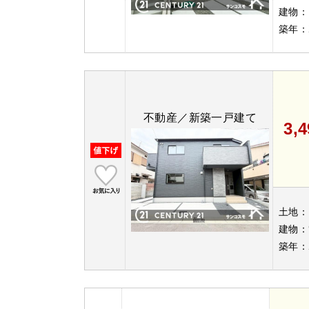
建物：
築年：
不動産／新築一戸建て
3,
土地：
建物：
築年：