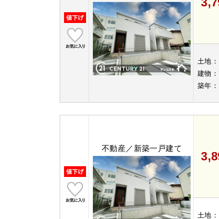
3,
土地：
建物：
築年：
不動産／新築一戸建て
3,
土地：