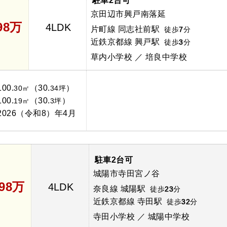
駐車2台可
京田辺市興戸南落延
698万
4LDK
片町線 同志社前駅
徒歩
7
分
近鉄京都線 興戸駅
徒歩
3
分
草内小学校 ／ 培良中学校
100.
（30.
）
30㎡
34坪
100.
（30.
）
19㎡
3坪
2026（令和8）年4月
駐車2台可
城陽市寺田宮ノ谷
498万
4LDK
奈良線 城陽駅
徒歩
23
分
近鉄京都線 寺田駅
徒歩
32
分
寺田小学校 ／ 城陽中学校