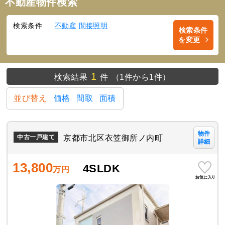
不動産物件検索
検索条件
不動産
間接照明
検索条件
を変更
1
検索結果
件
（1件から1件）
並び替え
価格
間取
面積
物件
京都市北区衣笠御所ノ内町
中古一戸建て
詳細
13,800
4SLDK
万円