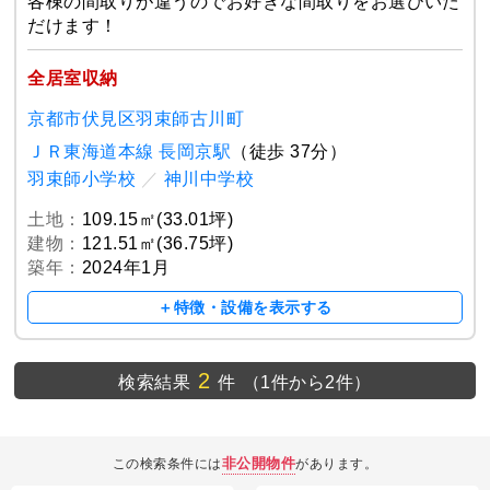
各棟の間取りが違うのでお好きな間取りをお選びいた
だけます！
全居室収納
京都市伏見区羽束師古川町
ＪＲ東海道本線 長岡京駅
（徒歩 37分）
羽束師小学校
／
神川中学校
土地：
109.15㎡(33.01坪)
建物：
121.51㎡(36.75坪)
築年：
2024年1月
＋特徴・設備を表示する
2
検索結果
件
（1件から2件）
非公開物件
この検索条件には
があります。