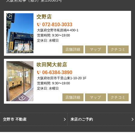
大阪府知事（般5）第150363号
交野店
072-810-3033
大阪府交野市私部南4-430-1
営業時間: 9:30〜19:00
定休日: 水曜日
店舗詳細
マップ
クチコミ
吹田関大前店
06-6384-3890
大阪府吹田市千里山東1-10-20 1F
営業時間: 9:30〜19:00
定休日: 水曜日
店舗詳細
マップ
クチコミ
交野市 不動産
来店のご予約