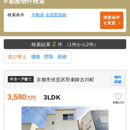
不動産物件検索
検索条件
不動産
全居室収納
検索条件
を変更
2
検索結果
件
（1件から2件）
並び替え
価格
間取
面積
物件
京都市伏見区羽束師古川町
中古一戸建て
詳細
3,580
3LDK
万円