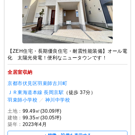
【ZEH住宅・長期優良住宅・耐震性能装備】オール電
化 太陽光発電！便利なニュータウンです！
全居室収納
京都市伏見区羽束師古川町
ＪＲ東海道本線 長岡京駅
（徒歩 37分）
羽束師小学校
／
神川中学校
土地：
99.49㎡(30.09坪)
建物：
99.35㎡(30.05坪)
築年：
2023年4月