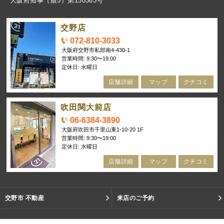
大阪府知事（般5）第150363号
交野店
072-810-3033
大阪府交野市私部南4-430-1
営業時間: 9:30〜19:00
定休日: 水曜日
店舗詳細
マップ
クチコミ
吹田関大前店
06-6384-3890
大阪府吹田市千里山東1-10-20 1F
営業時間: 9:30〜19:00
定休日: 水曜日
店舗詳細
マップ
クチコミ
交野市 不動産
来店のご予約