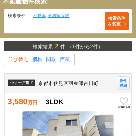
不動産物件検索
検索条件
不動産
全居室収納
検索条件
を変更
2
検索結果
件
（1件から2件）
並び替え
価格
間取
面積
物件
京都市伏見区羽束師古川町
中古一戸建て
詳細
3,580
3LDK
万円