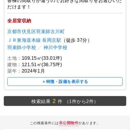
各棟の間取りが違うのでお好きな間取りをお選びいた
だけます！
全居室収納
京都市伏見区羽束師古川町
ＪＲ東海道本線 長岡京駅
（徒歩 37分）
羽束師小学校
／
神川中学校
土地：
109.15㎡(33.01坪)
建物：
121.51㎡(36.75坪)
築年：
2024年1月
＋特徴・設備を表示する
2
検索結果
件
（1件から2件）
非公開物件
この検索条件には
があります。