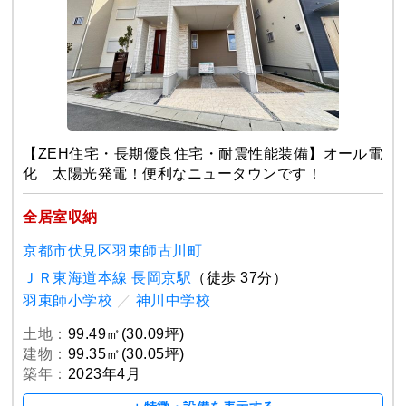
【ZEH住宅・長期優良住宅・耐震性能装備】オール電
化 太陽光発電！便利なニュータウンです！
全居室収納
京都市伏見区羽束師古川町
ＪＲ東海道本線 長岡京駅
（徒歩 37分）
羽束師小学校
／
神川中学校
土地：
99.49㎡(30.09坪)
建物：
99.35㎡(30.05坪)
築年：
2023年4月