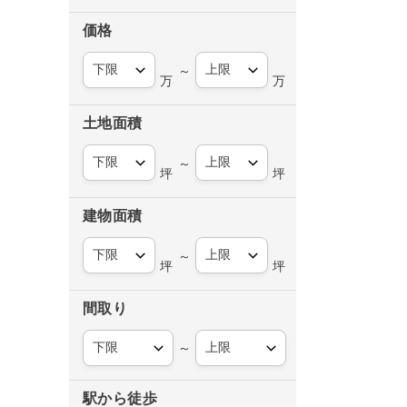
価格
～
万
万
土地面積
～
坪
坪
建物面積
～
坪
坪
間取り
～
駅から徒歩