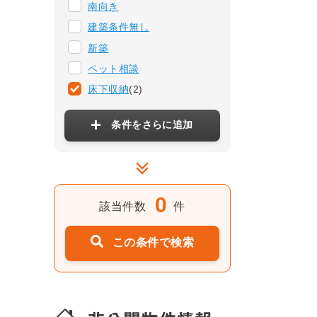
南向き
建築条件無し
新築
ペット相談
床下収納
(2)
条件をさらに追加
0
該当件数
件
この条件で検索