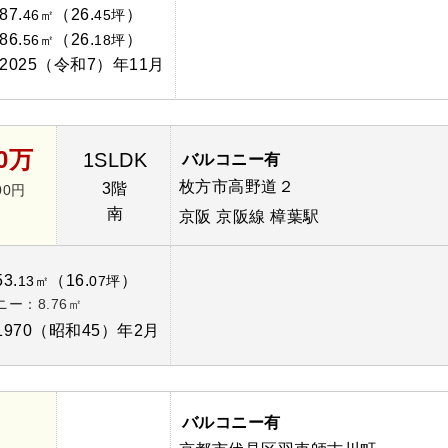
87.
（26.
）
46㎡
45坪
86.
（26.
）
56㎡
18坪
2025（令和7）年11月
60万
1SLDK
バルコニー有
枚方市高野道２
3階
00円
南
京阪 京阪線 樟葉駅
53.
（16.
）
13㎡
07坪
ー：8.76㎡
1970（昭和45）年2月
バルコニー有