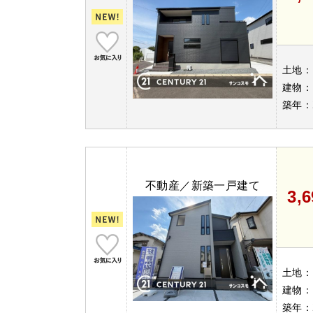
土地：
建物：
築年：
不動産／新築一戸建て
3,
土地：
建物：
築年：