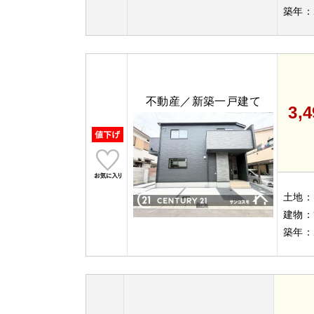
築年：
不動産／新築一戸建て
3,
土地：
建物：
築年：