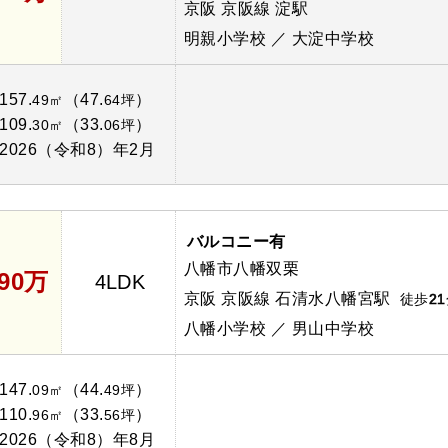
京阪 京阪線 淀駅
明親小学校 ／ 大淀中学校
157.
（47.
）
49㎡
64坪
109.
（33.
）
30㎡
06坪
2026（令和8）年2月
バルコニー有
八幡市八幡双栗
690万
4LDK
京阪 京阪線 石清水八幡宮駅
徒歩
21
八幡小学校 ／ 男山中学校
147.
（44.
）
09㎡
49坪
110.
（33.
）
96㎡
56坪
2026（令和8）年8月