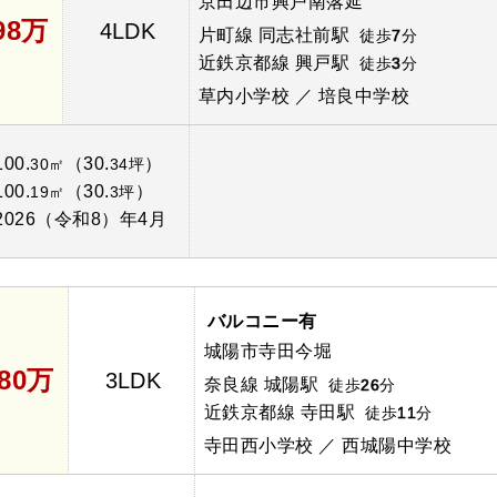
京田辺市興戸南落延
698万
4LDK
片町線 同志社前駅
徒歩
7
分
近鉄京都線 興戸駅
徒歩
3
分
草内小学校 ／ 培良中学校
100.
（30.
）
30㎡
34坪
100.
（30.
）
19㎡
3坪
2026（令和8）年4月
バルコニー有
城陽市寺田今堀
980万
3LDK
奈良線 城陽駅
徒歩
26
分
近鉄京都線 寺田駅
徒歩
11
分
寺田西小学校 ／ 西城陽中学校