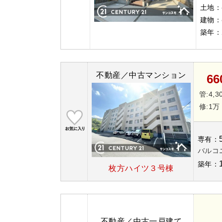
土地：
建物：
築年：
不動産／中古マンション
6
管:4,3
修:1万
専有：
バルコニ
築年：
枚方ハイツ３号棟
不動産／中古一戸建て