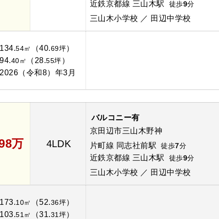
近鉄京都線 三山木駅
徒歩
9
分
三山木小学校 ／ 田辺中学校
134.
（40.
）
54㎡
69坪
94.
（28.
）
40㎡
55坪
2026（令和8）年3月
バルコニー有
京田辺市三山木野神
898万
4LDK
片町線 同志社前駅
徒歩
7
分
近鉄京都線 三山木駅
徒歩
9
分
三山木小学校 ／ 田辺中学校
173.
（52.
）
10㎡
36坪
103.
（31.
）
51㎡
31坪