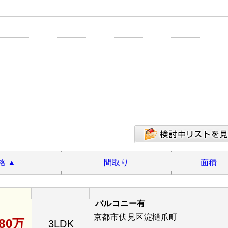
格
▲
間取り
面積
バルコニー有
京都市伏見区淀樋爪町
680万
3LDK