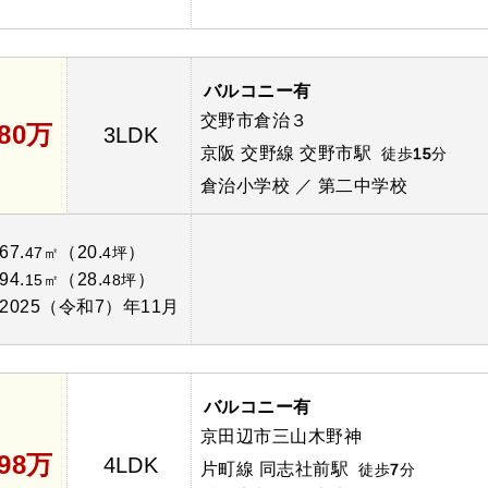
バルコニー有
交野市倉治３
880万
3LDK
京阪 交野線 交野市駅
徒歩
15
分
倉治小学校 ／ 第二中学校
67.
（20.
）
47㎡
4坪
94.
（28.
）
15㎡
48坪
2025（令和7）年11月
バルコニー有
京田辺市三山木野神
798万
4LDK
片町線 同志社前駅
徒歩
7
分