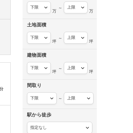
～
万
万
土地面積
～
坪
坪
建物面積
～
坪
坪
間取り
分
～
駅から徒歩