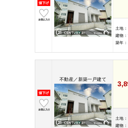
土地：
建物：
築年：
不動産／新築一戸建て
3,
土地：
建物：