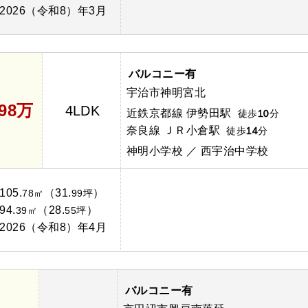
2026（令和8）年3月
バルコニー有
宇治市神明宮北
498万
4LDK
近鉄京都線 伊勢田駅
徒歩
10
分
奈良線 ＪＲ小倉駅
徒歩
14
分
神明小学校 ／ 西宇治中学校
105.
（31.
）
78㎡
99坪
94.
（28.
）
39㎡
55坪
2026（令和8）年4月
バルコニー有