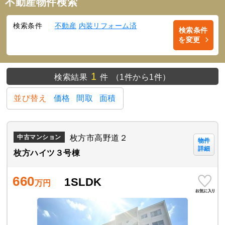
不動産物件検索
検索条件
不動産
内装リフォーム済
検索条件
を変更
1
検索結果
件
（1件から1件）
並び替え
価格
間取
面積
枚方市高野道２
中古マンション
物件
詳細
枚方ハイツ３号棟
660
1SLDK
万円