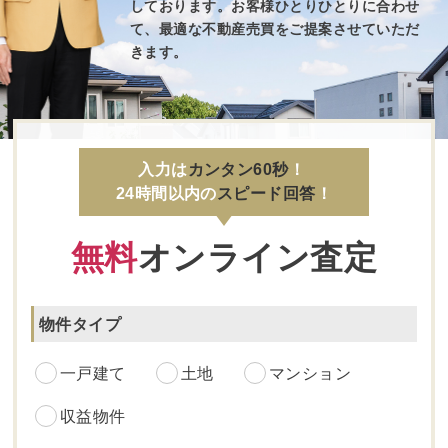
しております。
お客様ひとりひとりに合わせ
て、最適な不動産売買
をご提案させていただ
きます。
入力は
カンタン60秒
！
24時間以内の
スピード回答
！
無料
オンライン査定
物件タイプ
一戸建て
土地
マンション
収益物件