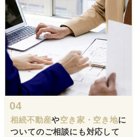
04
相続不動産
や
空き家・空き地
に
ついての
ご相談にも対応して