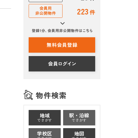
223
件
地域
駅・沿線
でさがす
でさがす
学校区
地図