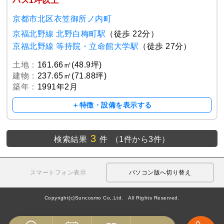
バス1坪以上
京都市北区衣笠御所ノ内町
京福北野線 北野白梅町駅
（徒歩 22分）
京福北野線 等持院・立命館大学駅
（徒歩 27分）
土地：
161.66㎡(48.9坪)
建物：
237.65㎡(71.88坪)
築年：
1991年2月
＋特徴・設備を表示する
3
検索結果
件
（1件から3件）
スマートフォン表示
パソコン版へ切り替え
Copyright(c)Suncosmo Co,.Ltd. All Rights Reserved.