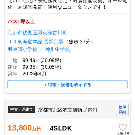
【ZEH住宅・長期優良住宅・耐震性能装備】オール電
化 太陽光発電！便利なニュータウンです！
バス1坪以上
京都市伏見区羽束師古川町
ＪＲ東海道本線 長岡京駅
（徒歩 37分）
羽束師小学校
／
神川中学校
土地：
99.49㎡(30.09坪)
建物：
99.35㎡(30.05坪)
築年：
2023年4月
＋特徴・設備を表示する
物件
京都市北区衣笠御所ノ内町
中古一戸建て
詳細
13,800
4SLDK
万円