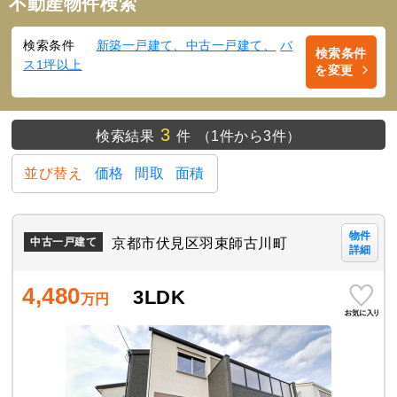
不動産物件検索
検索条件
新築一戸建て、中古一戸建て、
バ
検索条件
ス1坪以上
を変更
3
検索結果
件
（1件から3件）
並び替え
価格
間取
面積
物件
京都市伏見区羽束師古川町
中古一戸建て
詳細
4,480
3LDK
万円