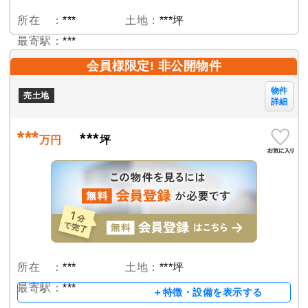
所在 ：
***
土地：
***坪
最寄駅：
***
会員様限定! 非公開物件
物件
売土地
詳細
***
***
万円
坪
所在 ：
***
土地：
***坪
最寄駅：
***
＋特徴・設備を表示する