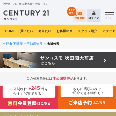
交野市、枚方市の土地物件特集です。
メニュー
HOME
買いたい
売りたい
お客様の声
スタッフ紹介
アクセス
交野市 不動産
>
不動産物件
>
地域検索
非公開物件
この検索条件には
があります。
245
+
非公開物件
件を
さらに店頭のみで
ご紹介できる物件も！
今すぐ閲覧できる！