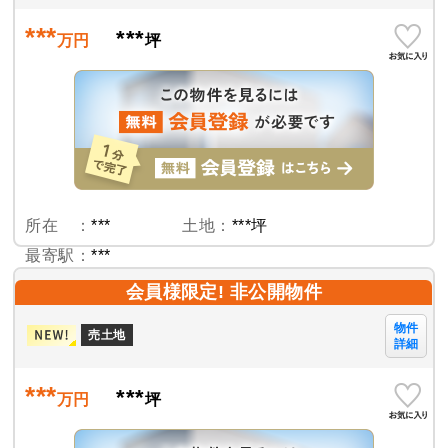
***
***
万円
坪
所在 ：
***
土地：
***坪
最寄駅：
***
会員様限定! 非公開物件
物件
売土地
詳細
***
***
万円
坪