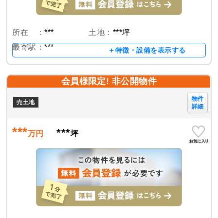
所在 ：
***
土地：
***坪
最寄駅：
***
＋特徴・設備を表示する
会員様限定! 非公開物件
物件
売土地
詳細
***
***
万円
坪