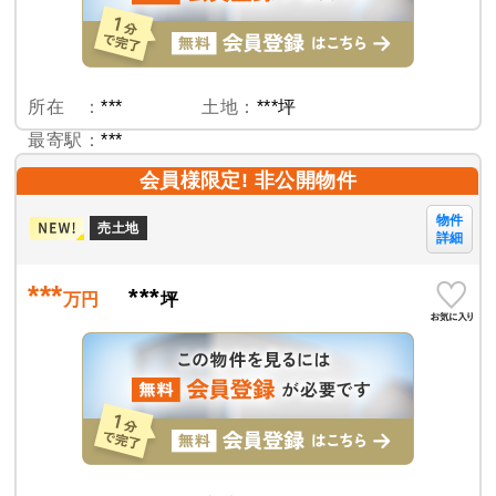
所在 ：
***
土地：
***坪
最寄駅：
***
会員様限定! 非公開物件
物件
売土地
詳細
***
***
万円
坪