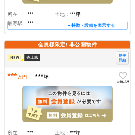
所在 ：
***
土地：
***坪
最寄駅：
***
＋特徴・設備を表示する
会員様限定! 非公開物件
物件
売土地
詳細
***
***
万円
坪
所在 ：
***
土地：
***坪