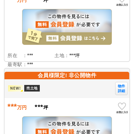
万円
坪
所在 ：
***
土地：
***坪
最寄駅：
***
会員様限定! 非公開物件
物件
売土地
詳細
***
***
万円
坪