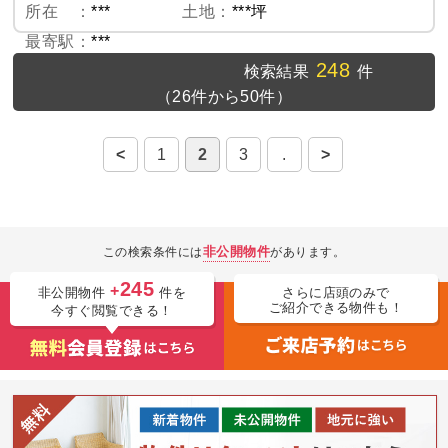
所在 ：
***
土地：
***坪
最寄駅：
***
248
検索結果
件
（26件から50件）
<
1
2
3
.
>
非公開物件
この検索条件には
があります。
245
+
非公開物件
件を
さらに店頭のみで
ご紹介できる物件も！
今すぐ閲覧できる！