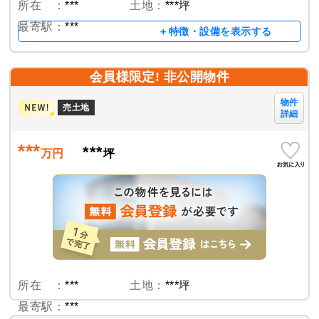
所在 ：
***
土地：
***坪
最寄駅：
***
＋特徴・設備を表示する
会員様限定! 非公開物件
物件
売土地
詳細
***
***
万円
坪
所在 ：
***
土地：
***坪
最寄駅：
***