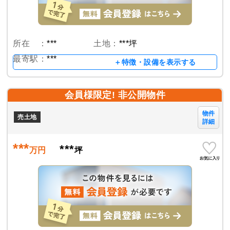
所在 ：
***
土地：
***坪
最寄駅：
***
＋特徴・設備を表示する
会員様限定! 非公開物件
物件
売土地
詳細
***
***
万円
坪