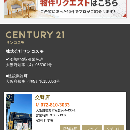
株式会社サンコスモ
■宅地建物取引業免許
大阪府知事（4）053901号
■建設業許可
大阪府知事（般5）第150363号
交野店
072-810-3033
大阪府交野市私部南4-430-1
営業時間: 9:30〜19:00
定休日: 水曜日
店舗詳細
マップ
クチコミ