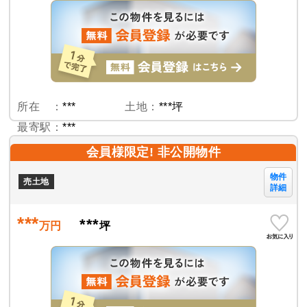
所在 ：
***
土地：
***坪
最寄駅：
***
会員様限定! 非公開物件
物件
売土地
詳細
***
***
万円
坪