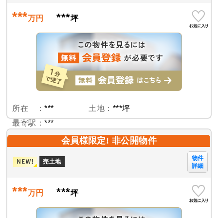
***
***
万円
坪
所在 ：
***
土地：
***坪
最寄駅：
***
会員様限定! 非公開物件
物件
売土地
詳細
***
***
万円
坪