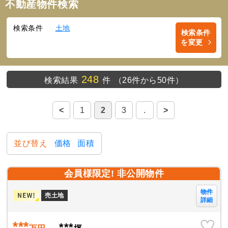
不動産物件検索
検索条件
土地
検索条件
を変更
248
検索結果
件
（26件から50件）
<
1
2
3
.
>
並び替え
価格
面積
会員様限定! 非公開物件
物件
売土地
詳細
***
***