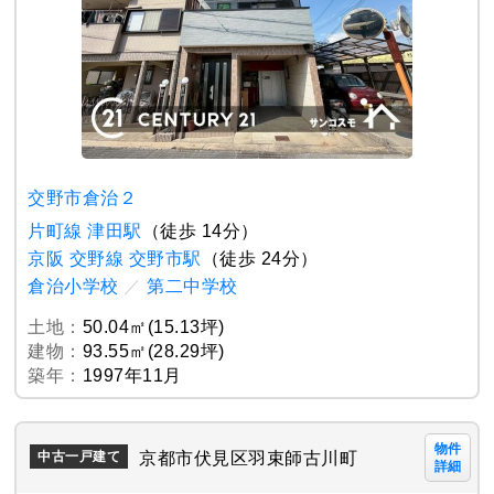
交野市倉治２
片町線 津田駅
（徒歩 14分）
京阪 交野線 交野市駅
（徒歩 24分）
倉治小学校
／
第二中学校
土地：
50.04㎡(15.13坪)
建物：
93.55㎡(28.29坪)
築年：
1997年11月
物件
京都市伏見区羽束師古川町
中古一戸建て
詳細