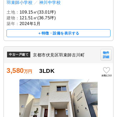
羽束師小学校
／
神川中学校
土地：
109.15㎡(33.01坪)
建物：
121.51㎡(36.75坪)
築年：
2024年1月
＋特徴・設備を表示する
物件
京都市伏見区羽束師古川町
中古一戸建て
詳細
3,580
3LDK
万円