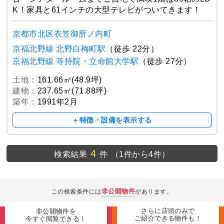
K！家具と61インチの大型テレビがついてきます！
京都市北区衣笠御所ノ内町
京福北野線 北野白梅町駅
（徒歩 22分）
京福北野線 等持院・立命館大学駅
（徒歩 27分）
土地：
161.66㎡(48.9坪)
建物：
237.65㎡(71.88坪)
築年：
1991年2月
＋特徴・設備を表示する
4
検索結果
件
（1件から4件）
非公開物件
この検索条件には
があります。
さらに店頭のみで
非公開物件を
ご紹介できる物件も！
今すぐ閲覧できる！