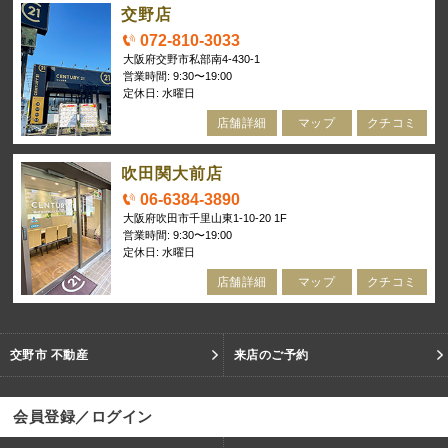
交野店
072-810-3033
大阪府交野市私部南4-430-1
営業時間: 9:30〜19:00
定休日: 水曜日
店舗詳細
マップ
クチコミ
吹田関大前店
06-6384-3890
大阪府吹田市千里山東1-10-20 1F
営業時間: 9:30〜19:00
定休日: 水曜日
店舗詳細
マップ
クチコミ
交野市 不動産
来店のご予約
会員登録／ログイン