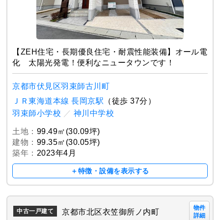
【ZEH住宅・長期優良住宅・耐震性能装備】オール電
化 太陽光発電！便利なニュータウンです！
京都市伏見区羽束師古川町
ＪＲ東海道本線 長岡京駅
（徒歩 37分）
羽束師小学校
／
神川中学校
土地：
99.49㎡(30.09坪)
建物：
99.35㎡(30.05坪)
築年：
2023年4月
＋特徴・設備を表示する
物件
京都市北区衣笠御所ノ内町
中古一戸建て
詳細