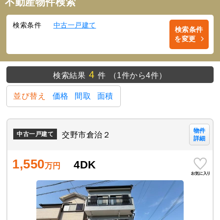
不動産物件検索
検索条件
中古一戸建て
検索条件
を変更
4
検索結果
件
（1件から4件）
並び替え
価格
間取
面積
物件
交野市倉治２
中古一戸建て
詳細
1,550
4DK
万円