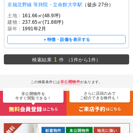
京福北野線 等持院・立命館大学駅
（徒歩 27分）
土地：
161.66㎡(48.9坪)
建物：
237.65㎡(71.88坪)
築年：
1991年2月
＋特徴・設備を表示する
1
検索結果
件
（1件から1件）
非公開物件
この検索条件には
があります。
さらに店頭のみで
非公開物件を
ご紹介できる物件も！
今すぐ閲覧できる！