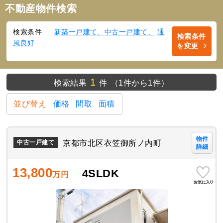
不動産物件検索
検索条件
新築一戸建て、中古一戸建て、
通
検索条件
風良好
を変更
1
検索結果
件
（1件から1件）
並び替え
価格
間取
面積
物件
京都市北区衣笠御所ノ内町
中古一戸建て
詳細
13,800
4SLDK
万円