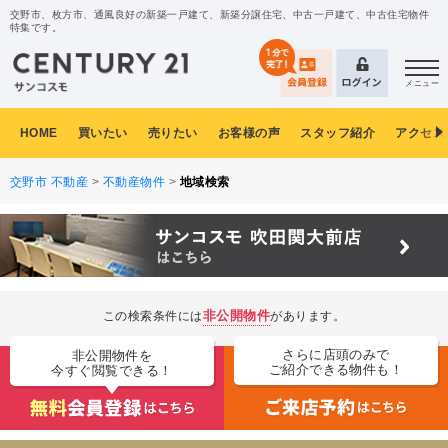
交野市、枚方市、通風良好の新築一戸建て、新築分譲住宅、中古一戸建て、中古住宅物件
特集です。
メニュー
HOME
買いたい
売りたい
お客様の声
スタッフ紹介
アクセス
交野市 不動産
>
不動産物件
>
地域検索
非公開物件
この検索条件には
があります。
さらに店頭のみで
非公開物件を
ご紹介できる物件も！
今すぐ閲覧できる！