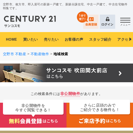
交野市、枚方市、即入居可の新築一戸建て、新築分譲住宅、中古一戸建て、中古住宅物件
特集です。
メニュー
HOME
買いたい
売りたい
お客様の声
スタッフ紹介
アクセス
交野市 不動産
>
不動産物件
>
地域検索
非公開物件
この検索条件には
があります。
さらに店頭のみで
非公開物件を
ご紹介できる物件も！
今すぐ閲覧できる！