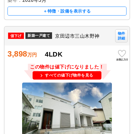
築年：
2026年3月
＋特徴・設備を表示する
物件
京田辺市三山木野神
新築一戸建て
詳細
3,898
4LDK
万円
この物件は値下げになりました！
すべての値下げ物件を見る