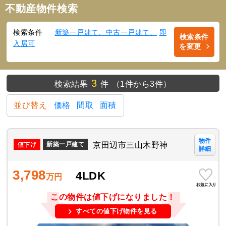
不動産物件検索
検索条件
新築一戸建て、中古一戸建て、
即
検索条件
入居可
を変更
3
検索結果
件
（1件から3件）
並び替え
価格
間取
面積
物件
京田辺市三山木野神
新築一戸建て
詳細
3,798
4LDK
万円
この物件は値下げになりました！
すべての値下げ物件を見る