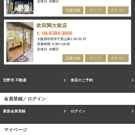
定休日: 水曜日
店舗詳細
マップ
クチコミ
吹田関大前店
06-6384-3890
大阪府吹田市千里山東1-10-20 1F
営業時間: 9:30〜19:00
定休日: 水曜日
店舗詳細
マップ
クチコミ
交野市 不動産
来店のご予約
会員登録／ログイン
新規会員登録
ログイン
マイページ