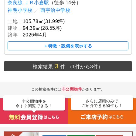
奈良線 ＪＲ小倉駅
（徒歩 14分）
神明小学校
／
西宇治中学校
土地：
105.78㎡(31.99坪)
建物：
94.39㎡(28.55坪)
築年：
2026年4月
＋特徴・設備を表示する
3
検索結果
件
（1件から3件）
非公開物件
この検索条件には
があります。
さらに店頭のみで
非公開物件を
ご紹介できる物件も！
今すぐ閲覧できる！