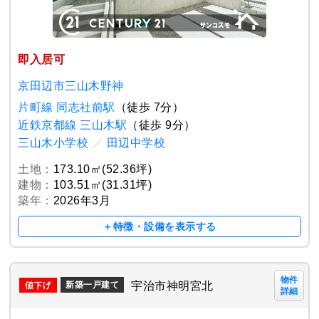
即入居可
京田辺市三山木野神
片町線 同志社前駅
（徒歩 7分）
近鉄京都線 三山木駅
（徒歩 9分）
三山木小学校
／
田辺中学校
土地：
173.10㎡(52.36坪)
建物：
103.51㎡(31.31坪)
築年：
2026年3月
＋特徴・設備を表示する
物件
宇治市神明宮北
新築一戸建て
詳細