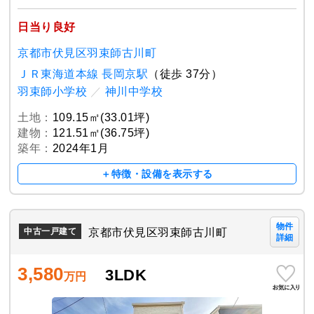
日当り良好
京都市伏見区羽束師古川町
ＪＲ東海道本線 長岡京駅
（徒歩 37分）
羽束師小学校
／
神川中学校
土地：
109.15㎡(33.01坪)
建物：
121.51㎡(36.75坪)
築年：
2024年1月
＋特徴・設備を表示する
物件
京都市伏見区羽束師古川町
中古一戸建て
詳細
3,580
3LDK
万円