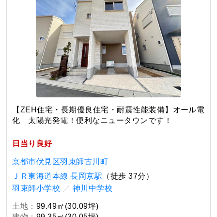
【ZEH住宅・長期優良住宅・耐震性能装備】オール電
化 太陽光発電！便利なニュータウンです！
日当り良好
京都市伏見区羽束師古川町
ＪＲ東海道本線 長岡京駅
（徒歩 37分）
羽束師小学校
／
神川中学校
土地：
99.49㎡(30.09坪)
建物：
99.35㎡(30.05坪)