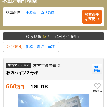
不動産物件検索
検索条件
不動産
日当り良好
検索条件
を変更
5
検索結果
件
（1件から5件）
並び替え
価格
間取
面積
枚方市高野道２
中古マンション
物件
詳細
枚方ハイツ３号棟
660
1SLDK
万円