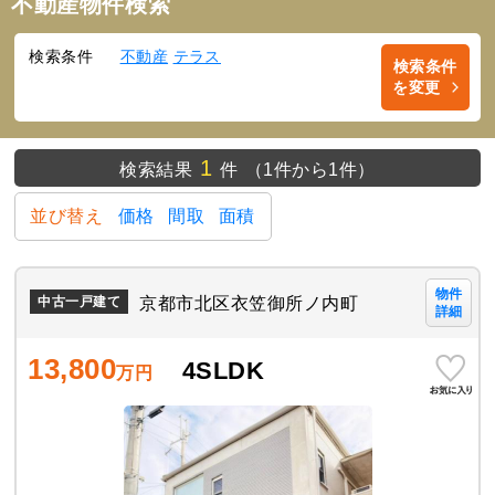
不動産物件検索
検索条件
不動産
テラス
検索条件
を変更
1
検索結果
件
（1件から1件）
並び替え
価格
間取
面積
物件
京都市北区衣笠御所ノ内町
中古一戸建て
詳細
13,800
4SLDK
万円