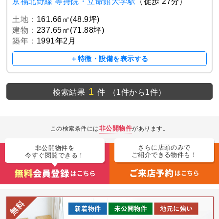
京福北野線 等持院・立命館大学駅
（徒歩 27分）
土地：
161.66㎡(48.9坪)
建物：
237.65㎡(71.88坪)
築年：
1991年2月
＋特徴・設備を表示する
1
検索結果
件
（1件から1件）
非公開物件
この検索条件には
があります。
さらに店頭のみで
非公開物件を
ご紹介できる物件も！
今すぐ閲覧できる！