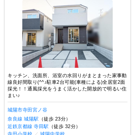
キッチン、洗面所、浴室の水回りがまとまった家事動
線良好間取り(^^♪駐車2台可能(車種による)全居室2面
採光！！通風採光をうまく活かした開放的で明るい住
まい♪
城陽市寺田宮ノ谷
奈良線 城陽駅
（徒歩 23分）
近鉄京都線 寺田駅
（徒歩 32分）
寺田小学校
／
城陽中学校