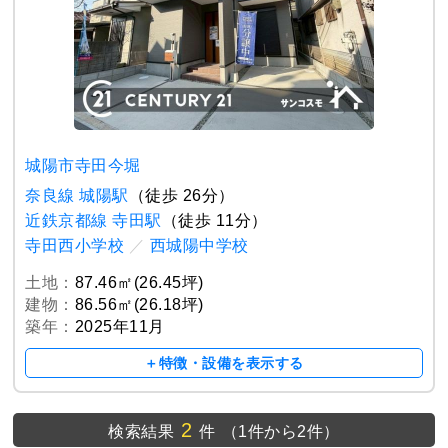
城陽市寺田今堀
奈良線 城陽駅
（徒歩 26分）
近鉄京都線 寺田駅
（徒歩 11分）
寺田西小学校
／
西城陽中学校
土地：
87.46㎡(26.45坪)
建物：
86.56㎡(26.18坪)
築年：
2025年11月
＋特徴・設備を表示する
2
検索結果
件
（1件から2件）