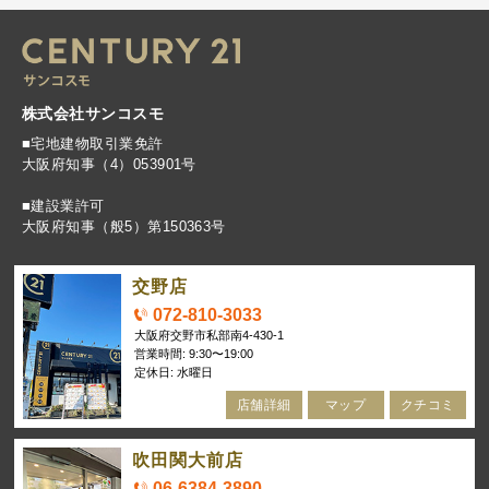
株式会社サンコスモ
■宅地建物取引業免許
大阪府知事（4）053901号
■建設業許可
大阪府知事（般5）第150363号
交野店
072-810-3033
大阪府交野市私部南4-430-1
営業時間: 9:30〜19:00
定休日: 水曜日
店舗詳細
マップ
クチコミ
吹田関大前店
06-6384-3890