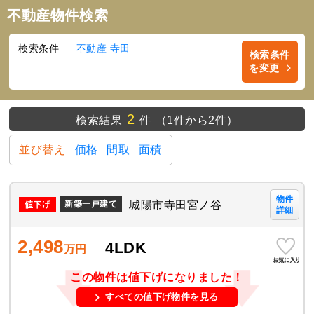
不動産物件検索
検索条件
不動産
寺田
検索条件
を変更
2
検索結果
件
（1件から2件）
並び替え
価格
間取
面積
物件
城陽市寺田宮ノ谷
新築一戸建て
詳細
2,498
4LDK
万円
この物件は値下げになりました！
すべての値下げ物件を見る