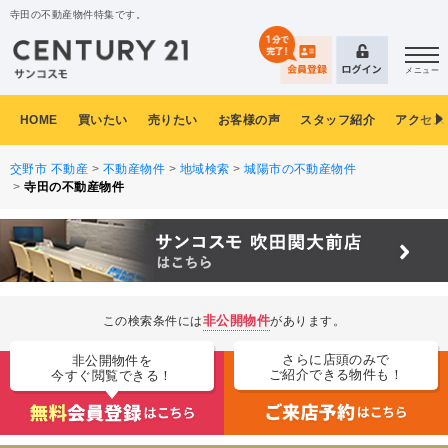
寺田の不動産物件特集です。
メニュー
HOME
買いたい
売りたい
お客様の声
スタッフ紹介
アクセス
交野市 不動産
>
不動産物件
>
地域検索
>
城陽市の不動産物件
>
寺田の不動産物件
非公開物件
この検索条件には
があります。
さらに店頭のみで
非公開物件を
ご紹介できる物件も！
今すぐ閲覧できる！