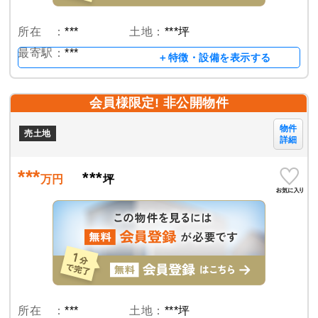
所在 ：
***
土地：
***坪
最寄駅：
***
＋特徴・設備を表示する
会員様限定! 非公開物件
物件
売土地
詳細
***
***
万円
坪
所在 ：
***
土地：
***坪