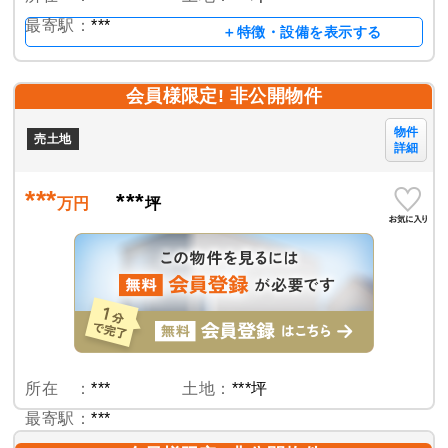
最寄駅：
***
＋特徴・設備を表示する
会員様限定! 非公開物件
物件
売土地
詳細
***
***
万円
坪
所在 ：
***
土地：
***坪
最寄駅：
***