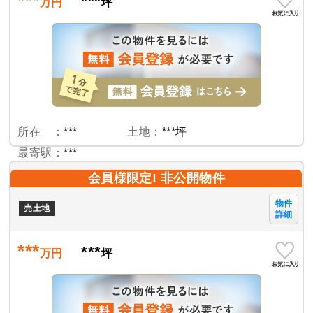
***
***
万円
坪
所在 ：
***
土地：
***坪
最寄駅：
***
会員様限定! 非公開物件
物件
売土地
詳細
***
***
万円
坪