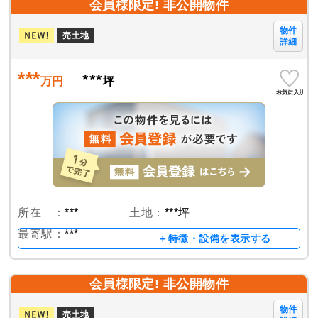
会員様限定! 非公開物件
物件
売土地
詳細
***
***
万円
坪
所在 ：
***
土地：
***坪
最寄駅：
***
＋特徴・設備を表示する
会員様限定! 非公開物件
物件
売土地