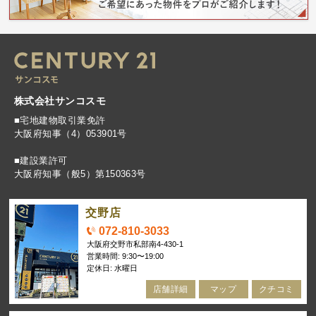
株式会社サンコスモ
■宅地建物取引業免許
大阪府知事（4）053901号
■建設業許可
大阪府知事（般5）第150363号
交野店
072-810-3033
大阪府交野市私部南4-430-1
営業時間: 9:30〜19:00
定休日: 水曜日
店舗詳細
マップ
クチコミ