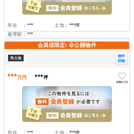
所在 ：
***
土地：
***坪
最寄駅：
***
会員様限定! 非公開物件
物件
売土地
詳細
***
***
万円
坪
所在 ：
***
土地：
***坪