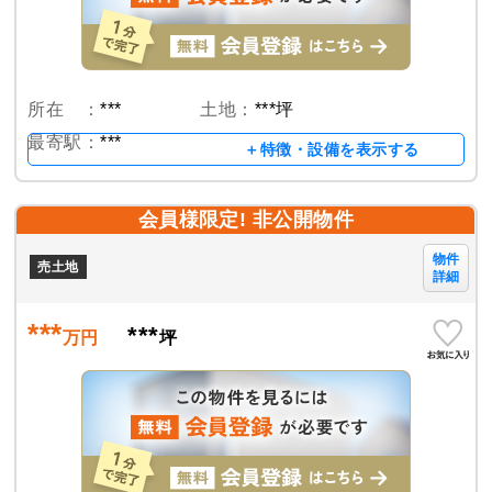
所在 ：
***
土地：
***坪
最寄駅：
***
＋特徴・設備を表示する
会員様限定! 非公開物件
物件
売土地
詳細
***
***
万円
坪