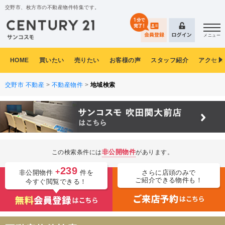
交野市、枚方市の不動産物件特集です。
メニュー
HOME
買いたい
売りたい
お客様の声
スタッフ紹介
アクセス
交野市 不動産
>
不動産物件
>
地域検索
非公開物件
この検索条件には
があります。
239
+
非公開物件
件を
さらに店頭のみで
ご紹介できる物件も！
今すぐ閲覧できる！