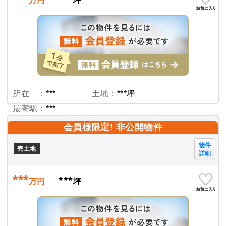
万円
坪
所在 ：
***
土地：
***坪
最寄駅：
***
会員様限定! 非公開物件
物件
売土地
詳細
***
***
万円
坪