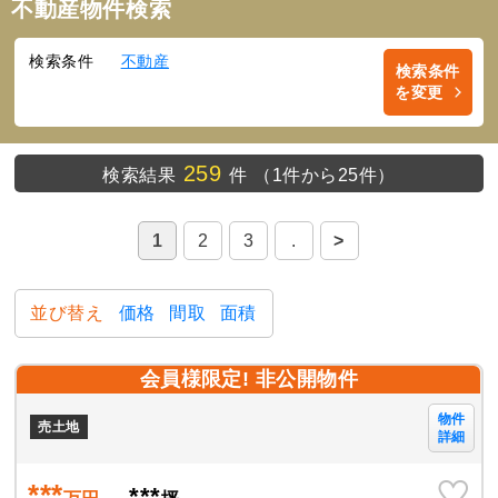
不動産物件検索
検索条件
不動産
検索条件
を変更
259
検索結果
件
（1件から25件）
1
2
3
.
>
並び替え
価格
間取
面積
会員様限定! 非公開物件
物件
売土地
詳細
***
***