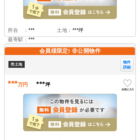
所在 ：
***
土地：
***坪
最寄駅：
***
会員様限定! 非公開物件
物件
売土地
詳細
***
***
万円
坪