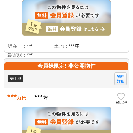
所在 ：
***
土地：
***坪
最寄駅：
***
会員様限定! 非公開物件
物件
売土地
詳細
***
***
万円
坪