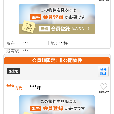
所在 ：
***
土地：
***坪
最寄駅：
***
会員様限定! 非公開物件
物件
売土地
詳細
***
***
万円
坪