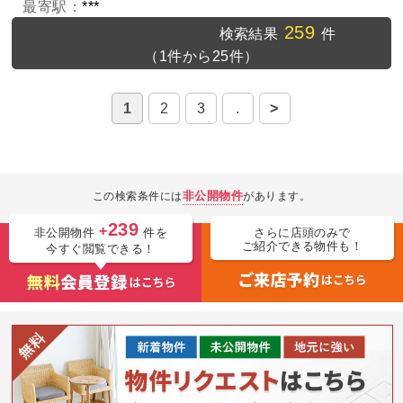
最寄駅：
***
259
検索結果
件
（1件から25件）
1
2
3
.
>
非公開物件
この検索条件には
があります。
239
+
非公開物件
件を
さらに店頭のみで
ご紹介できる物件も！
今すぐ閲覧できる！