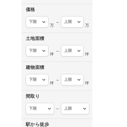
価格
～
万
万
土地面積
～
坪
坪
建物面積
～
坪
坪
間取り
～
駅から徒歩