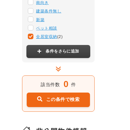
南向き
建築条件無し
新築
ペット相談
全居室収納
(2)
条件をさらに追加
0
該当件数
件
この条件で検索