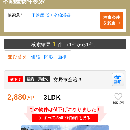
不動産物件検索
検索条件
不動産
省エネ給湯器
検索条件
を変更
1
検索結果
件
（1件から1件）
並び替え
価格
間取
面積
物件
交野市倉治３
新築一戸建て
詳細
2,880
3LDK
万円
この物件は値下げになりました！
すべての値下げ物件を見る