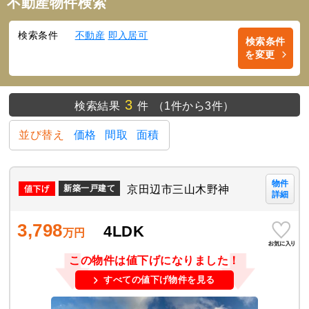
不動産物件検索
検索条件
不動産
即入居可
検索条件
を変更
3
検索結果
件
（1件から3件）
並び替え
価格
間取
面積
物件
京田辺市三山木野神
新築一戸建て
詳細
3,798
4LDK
万円
この物件は値下げになりました！
すべての値下げ物件を見る