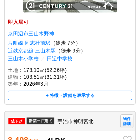
即入居可
京田辺市三山木野神
片町線 同志社前駅
（徒歩 7分）
近鉄京都線 三山木駅
（徒歩 9分）
三山木小学校
／
田辺中学校
土地：
173.10㎡(52.36坪)
建物：
103.51㎡(31.31坪)
築年：
2026年3月
＋特徴・設備を表示する
物件
宇治市神明宮北
新築一戸建て
詳細