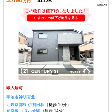
3,498
4LDK
万円
この物件は値下げになりました！
すべての値下げ物件を見る
即入居可
宇治市神明宮北
近鉄京都線 伊勢田駅
（徒歩 10分）
奈良線 ＪＲ小倉駅
（徒歩 14分）