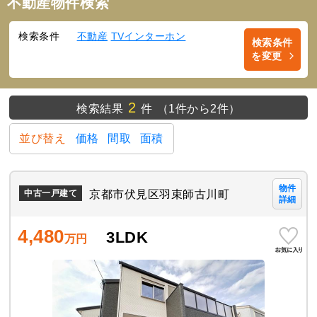
不動産物件検索
検索条件
不動産
TVインターホン
検索条件
を変更
2
検索結果
件
（1件から2件）
並び替え
価格
間取
面積
物件
京都市伏見区羽束師古川町
中古一戸建て
詳細
4,480
3LDK
万円