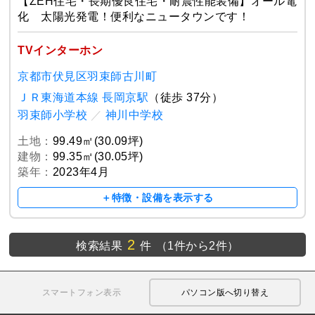
【ZEH住宅・長期優良住宅・耐震性能装備】オール電
化 太陽光発電！便利なニュータウンです！
TVインターホン
京都市伏見区羽束師古川町
ＪＲ東海道本線 長岡京駅
（徒歩 37分）
羽束師小学校
／
神川中学校
土地：
99.49㎡(30.09坪)
建物：
99.35㎡(30.05坪)
築年：
2023年4月
＋特徴・設備を表示する
2
検索結果
件
（1件から2件）
スマートフォン表示
パソコン版へ切り替え